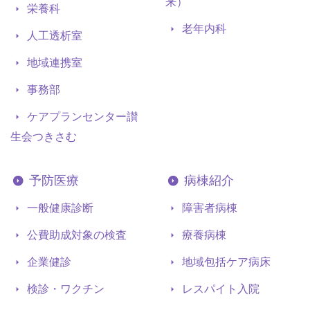
来）
栄養科
老年内科
人工透析室
地域連携室
事務部
ケアプランセンター讃
生会つきさむ
予防医療
病棟紹介
一般健康診断
障害者病棟
公費助成対象の検査
療養病棟
企業健診
地域包括ケア病床
検診・ワクチン
レスパイト入院