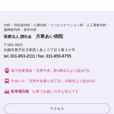
内科・消化器内科・心療内科・リハビリテーション科・人工透析内科・
脳神経内科・老年内科
月寒あい病院
医療法人 讃生会
〒062-0021
札幌市豊平区月寒西１条１０丁目３番３０号
tel. 011-853-2111 / fax. 011-855-6755
directions_subway
地下鉄東豊線「月寒中央」駅4番出口より徒歩7分
directions_bus
中央バス「月寒中央通り10丁目」停留所より徒歩3分
directions_car
駐車場完備
お車でお越しの方も安心です
アクセス