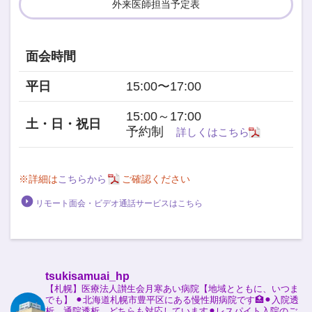
外来医師担当予定表
面会時間
平日
15:00〜17:00
15:00～17:00
土・日・祝日
予約制
詳しくはこちら
※
詳細は
こちらから
ご確認ください
リモート面会・ビデオ通話サービスはこちら
tsukisamuai_hp
【札幌】医療法人讃生会月寒あい病院【地域とともに、いつま
でも】 ⚫︎北海道札幌市豊平区にある慢性期病院です🏥⚫︎入院透
析、通院透析、どちらも対応しています⚫︎レスパイト入院のご